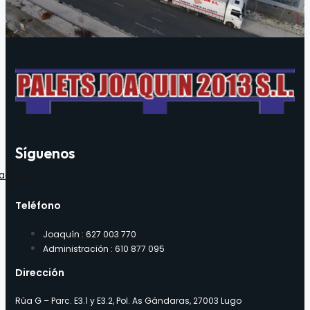
Síguenos
acebook-
f
Teléfono
Joaquín : 627 003 770
Administración : 610 877 095
Dirección
Rúa G – Parc. E3.1 y E3.2, Pol. As Gándaras, 27003 Lugo