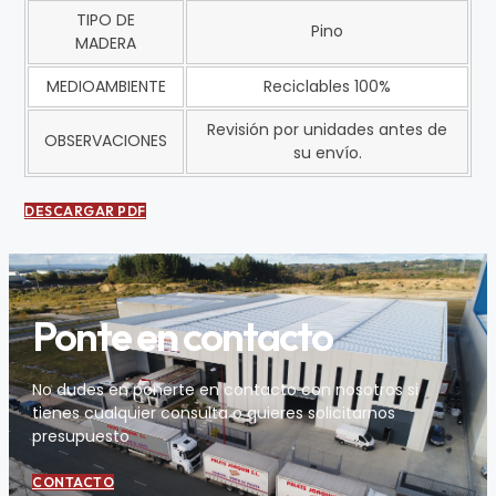
TIPO DE
Pino
MADERA
MEDIOAMBIENTE
Reciclables 100%
Revisión por unidades antes de
OBSERVACIONES
su envío.
DESCARGAR PDF
Ponte en contacto
No dudes en ponerte en contacto con nosotros si
tienes cualquier consulta o quieres solicitarnos
presupuesto
CONTACTO