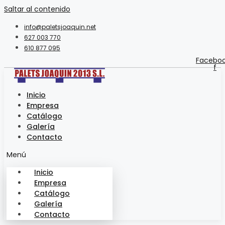
Saltar al contenido
info@paletsjoaquin.net
627 003 770
610 877 095
Facebo
f
Inicio
Empresa
Catálogo
Galería
Contacto
Menú
Inicio
Empresa
Catálogo
Galería
Contacto