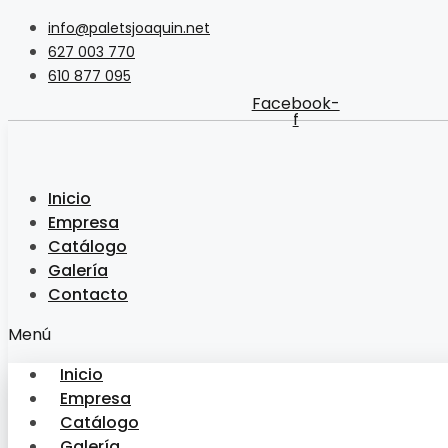
Saltar
info@paletsjoaquin.net
al
627 003 770
contenido
610 877 095
Facebook-
f
Inicio
Empresa
Catálogo
Galería
Contacto
Menú
Inicio
Empresa
Catálogo
Galería