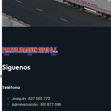
Síguenos
cebook-
f
Teléfono
Joaquín : 627 003 770
Administración : 610 877 095