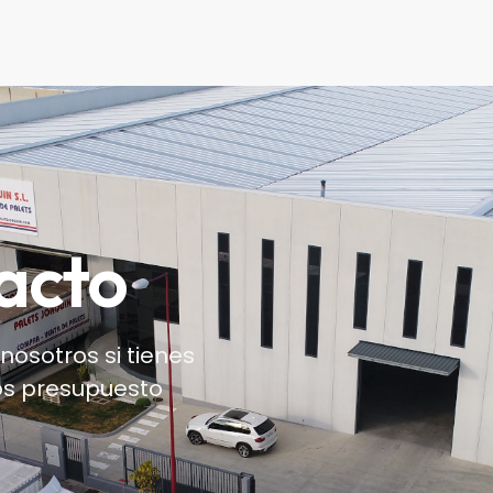
acto
osotros si tienes
nos presupuesto